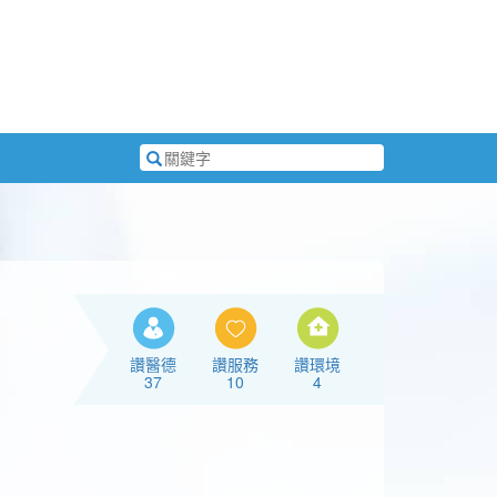
搜
尋
關
鍵
字
讚醫德
讚服務
讚環境
37
10
4