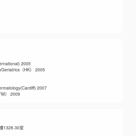
ional) 2005
iatrics（HK） 2005
ology(Cardiff) 2007
） 2009
328-30室