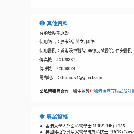
其他資料
有緊急應診服務
使用語言：廣東話, 英文, 國語
使用醫院：香港浸會醫院; 聖德肋撒醫院; 仁安醫院;
傳真機：23126337
傳呼機：72839024
電郵地址：drlamcw4@gmail.com
公私營醫療合作：
醫生參與
醫療病歷互聯試驗計
專業資格
香港大學內外全科醫學士 MBBS (HK) 1985
英國格拉斯哥皇家醫學院外科院士 FRCS (Glasg)