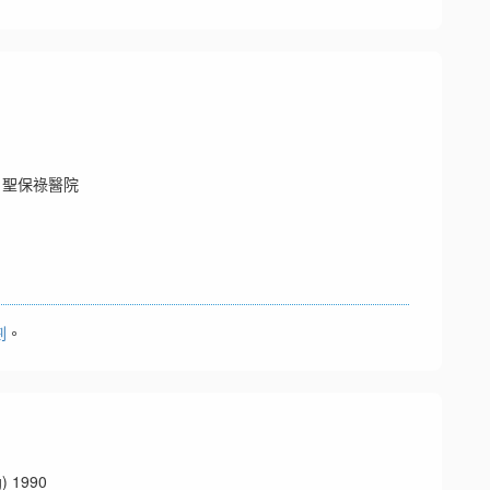
 聖保祿醫院
劃
。
 1990