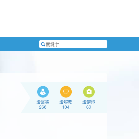
搜
尋
關
鍵
字
讚醫德
讚服務
讚環境
268
104
69