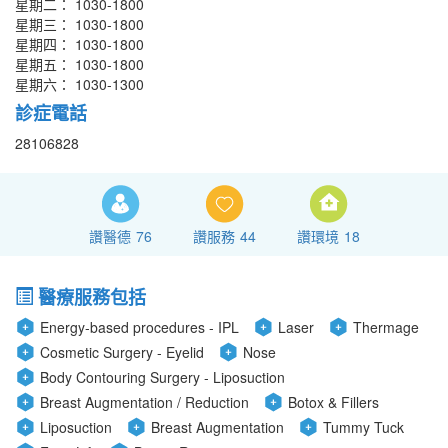
星期二： 1030-1800
星期三： 1030-1800
星期四： 1030-1800
星期五： 1030-1800
星期六： 1030-1300
診症電話
28106828
讚醫德
76
讚服務
44
讚環境
18
醫療服務包括
Energy-based procedures - IPL
Laser
Thermage
Cosmetic Surgery - Eyelid
Nose
Body Contouring Surgery - Liposuction
Breast Augmentation / Reduction
Botox & Fillers
Liposuction
Breast Augmentation
Tummy Tuck