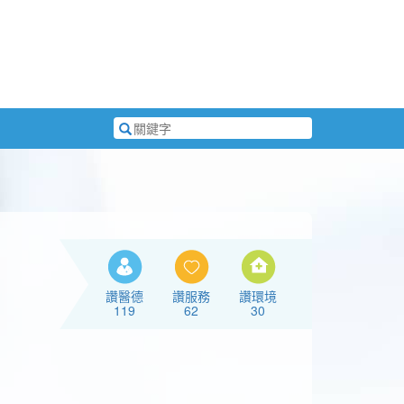
搜
尋
關
鍵
字
讚醫德
讚服務
讚環境
119
62
30