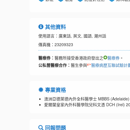
其他資料
使用語言：廣東話, 英文, 國語, 潮州話
傳真機：23209323
醫療券：
醫務所接受香港政府發出之
醫療券
。
公私營醫療合作：
醫生參與
醫療病歷互聯試驗計
專業資格
澳洲亞德萊德內外全科醫學士 MBBS (Adelaide) 
愛爾蘭皇家內外科醫學院兒科文憑 DCH (Irel) 20
回報問題