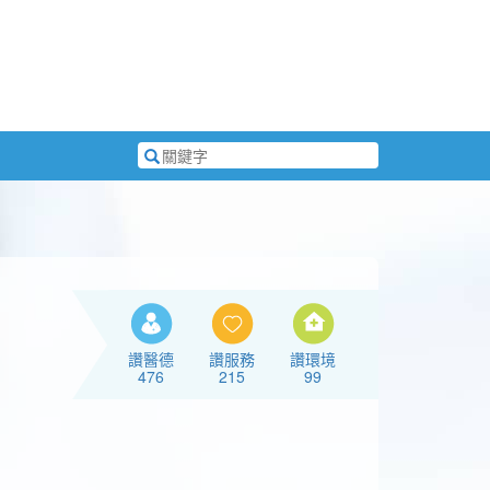
搜
尋
關
鍵
字
讚醫德
讚服務
讚環境
476
215
99