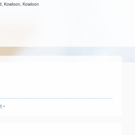
d, Kowloon, Kowloon
劃
。