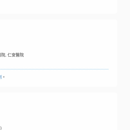
院, 仁安醫院
劃
。
)