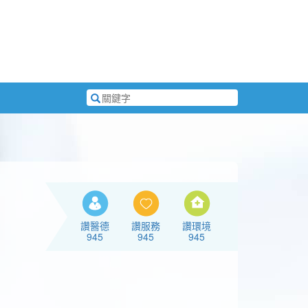
搜
尋
關
鍵
字
讚醫德
讚服務
讚環境
945
945
945