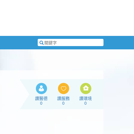
搜
尋
關
鍵
字
讚醫德
讚服務
讚環境
0
0
0