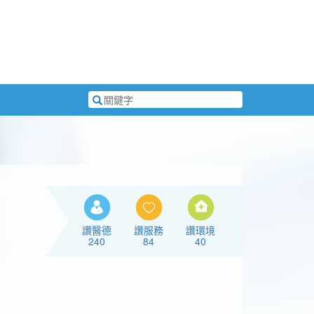
搜
尋
關
鍵
字
讚醫德
讚服務
讚環境
240
84
40