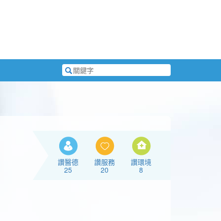
搜
尋
關
鍵
字
讚醫德
讚服務
讚環境
25
20
8