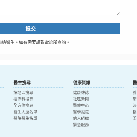
提交
聯絡醫生。如有需要請致電診所查詢。
醫生搜尋
健康資訊
醫
按地區搜尋
健康雜誌
養
按專科搜尋
社區新聞
聖
全方位搜尋
醫療中心
浸
醫生大廈名單
醫學組織
播
醫院醫生名單
病人組織
荃
緊急服務