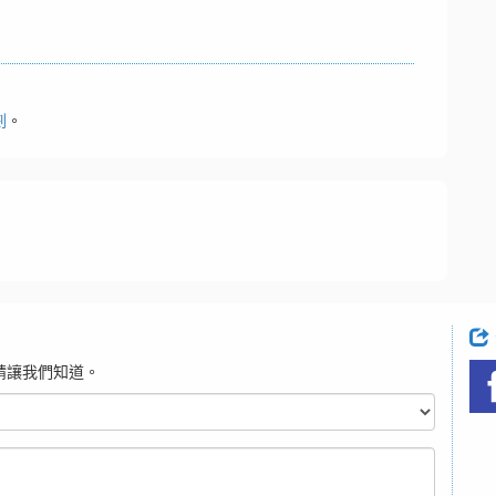
劃
。
請讓我們知道。