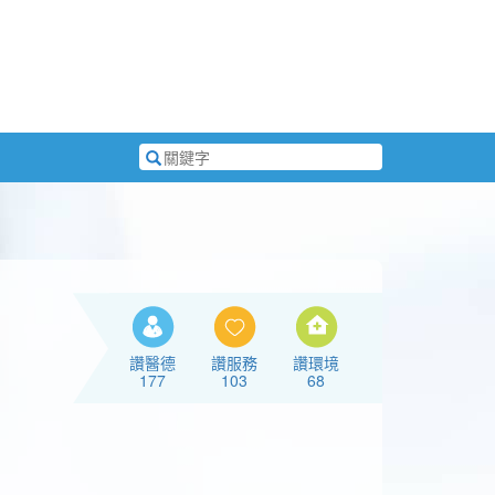
搜
尋
關
鍵
字
讚醫德
讚服務
讚環境
177
103
68