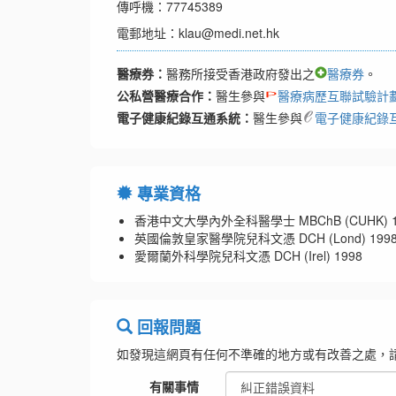
傳呼機：77745389
電郵地址：klau@medi.net.hk
醫療券：
醫務所接受香港政府發出之
醫療券
。
公私營醫療合作：
醫生參與
醫療病歷互聯試驗計
電子健康紀錄互通系統：
醫生參與
電子健康紀錄
專業資格
香港中文大學內外全科醫學士 MBChB (CUHK) 1
英國倫敦皇家醫學院兒科文憑 DCH (Lond) 199
愛爾蘭外科學院兒科文憑 DCH (Irel) 1998
回報問題
如發現這網頁有任何不準確的地方或有改善之處，
有關事情