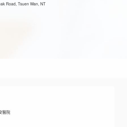
eak Road, Tsuen Wan, NT
安醫院