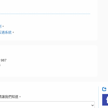
劃
。
互通系統
。
987
8
請讓我們知道。