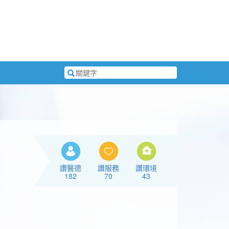
搜
尋
關
鍵
字
讚醫德
讚服務
讚環境
182
70
43