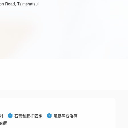
von Road, Tsimshatsui
射
石膏和膠托固定
肌腱痛症治療
治療