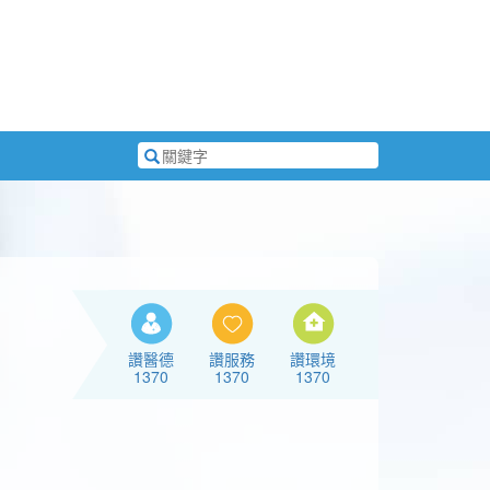
搜
尋
關
鍵
字
讚醫德
讚服務
讚環境
1370
1370
1370