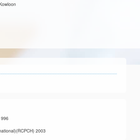
 Kowloon
996
onal)(RCPCH) 2003