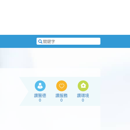
搜
尋
關
鍵
字
讚醫德
讚服務
讚環境
0
0
0