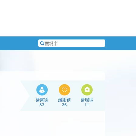
搜
尋
關
鍵
字
讚醫德
讚服務
讚環境
83
36
11