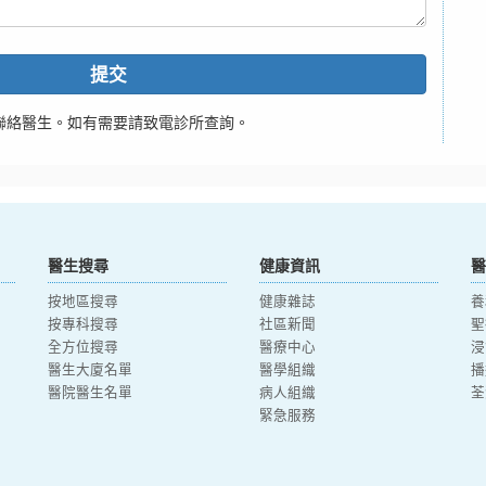
提交
聯絡醫生。如有需要請致電診所查詢。
醫生搜尋
健康資訊
醫
按地區搜尋
健康雜誌
養
按專科搜尋
社區新聞
聖
全方位搜尋
醫療中心
浸
醫生大廈名單
醫學組織
播
醫院醫生名單
病人組織
荃
緊急服務