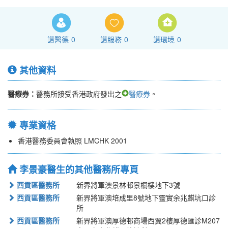
讚醫德
0
讚服務
0
讚環境
0
其他資料
醫療券：
醫務所接受香港政府發出之
醫療券
。
專業資格
香港醫務委員會執照 LMCHK 2001
李景豪醫生的其他醫務所專頁
西貢區醫務所
新界將軍澳景林邨景櫚樓地下3號
西貢區醫務所
新界將軍澳培成里8號地下靈實余兆麒坑口診
所
西貢區醫務所
新界將軍澳厚德邨商場西翼2樓厚德匯診M207