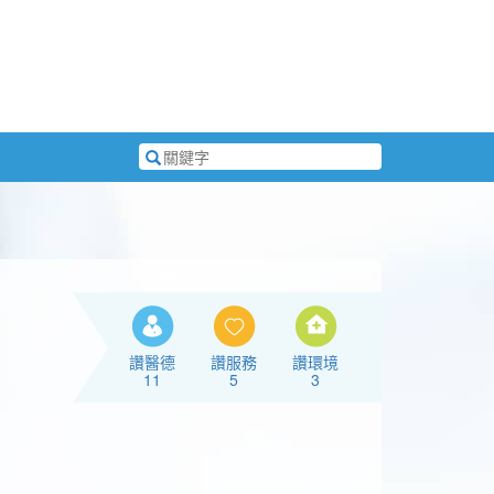
搜
尋
關
鍵
字
讚醫德
讚服務
讚環境
11
5
3