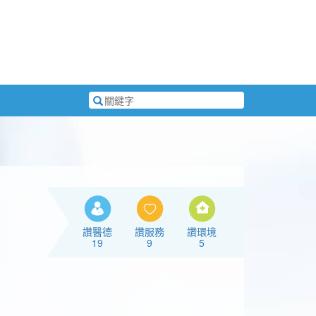
搜
尋
關
鍵
字
讚醫德
讚服務
讚環境
19
9
5