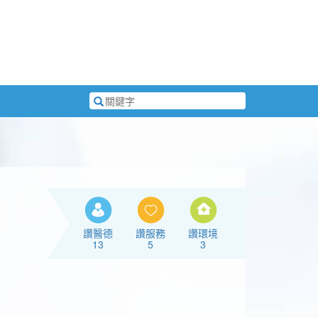
搜
尋
關
鍵
字
讚醫德
讚服務
讚環境
13
5
3