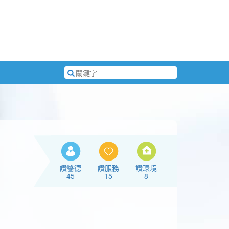
搜
尋
關
鍵
字
讚醫德
讚服務
讚環境
45
15
8