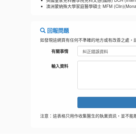
英國皇家兒科醫學院兒科文憑(國際) DCH (Internati
澳洲蒙納殊大學家庭醫學碩士 MFM (Clin)(Mona
回報問題
如發現這網頁有任何不準確的地方或有改善之處，
有關事情
輸入資料
注意：這表格只用作收集醫生的執業資訊，並不能