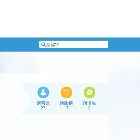
搜
尋
關
鍵
字
讚醫德
讚服務
讚環境
27
17
2