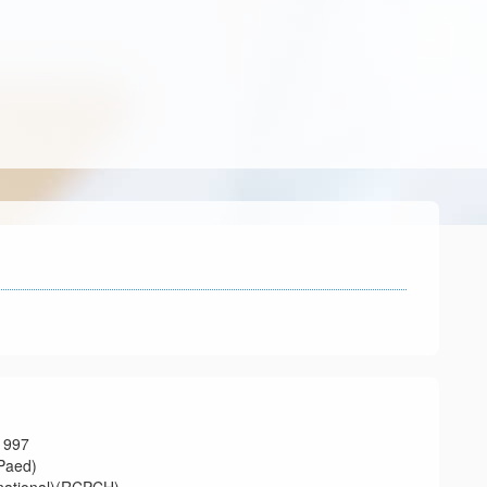
997
aed)