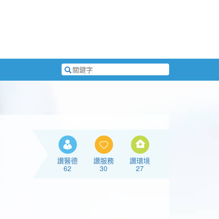
搜
尋
關
鍵
字
讚醫德
讚服務
讚環境
62
30
27