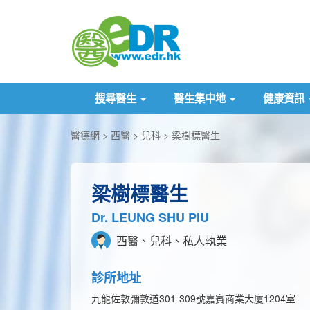
搜尋醫生
醫生集中地
健康資訊
醫德網
西醫
兒科
梁樹標醫生
梁樹標醫生
Dr. LEUNG SHU PIU
西醫、兒科、私人執業
診所地址
九龍佐敦彌敦道301-309號嘉賓商業大廈1204室