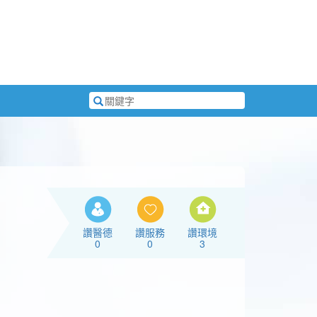
搜
尋
關
鍵
字
讚醫德
讚服務
讚環境
0
0
3