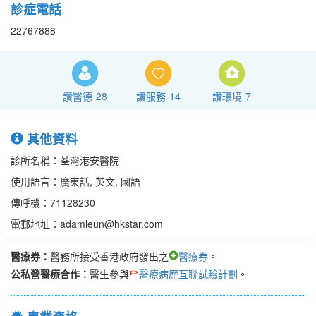
診症電話
22767888
讚醫德
28
讚服務
14
讚環境
7
其他資料
診所名稱：荃灣港安醫院
使用語言：廣東話, 英文, 國語
傳呼機：71128230
電郵地址：adamleun@hkstar.com
醫療券：
醫務所接受香港政府發出之
醫療券
。
公私營醫療合作：
醫生參與
醫療病歷互聯試驗計劃
。