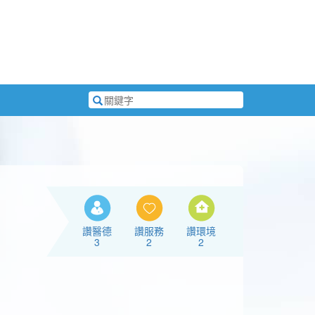
搜
尋
關
鍵
字
讚醫德
讚服務
讚環境
3
2
2