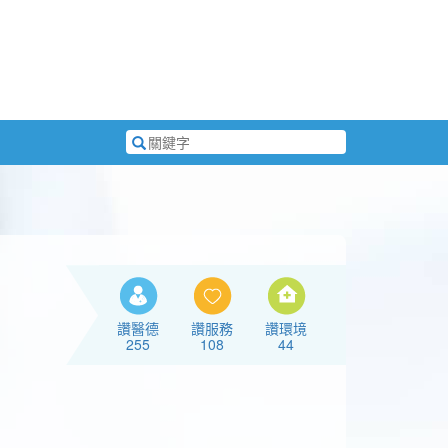
搜
尋
關
鍵
字
讚醫德
讚服務
讚環境
255
108
44