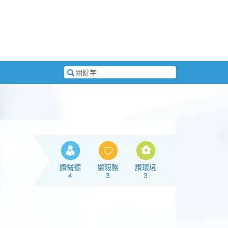
搜
尋
關
鍵
字
讚醫德
讚服務
讚環境
4
3
3