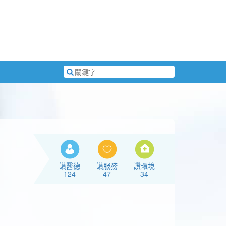
搜
尋
關
鍵
字
讚醫德
讚服務
讚環境
124
47
34