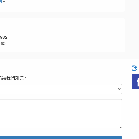
劃
。
982
85
請讓我們知道。