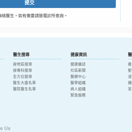
提交
聯絡醫生。如有需要請致電診所查詢。
醫生搜尋
健康資訊
醫
按地區搜尋
健康雜誌
養
按專科搜尋
社區新聞
聖
全方位搜尋
醫療中心
浸
醫生大廈名單
醫學組織
播
醫院醫生名單
病人組織
荃
緊急服務