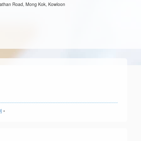
Nathan Road, Mong Kok, Kowloon
劃
。