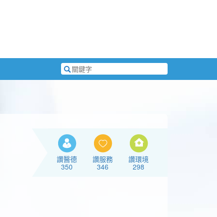
搜
尋
關
鍵
字
讚醫德
讚服務
讚環境
350
346
298