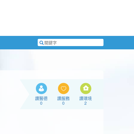
搜
尋
關
鍵
字
讚醫德
讚服務
讚環境
0
0
2