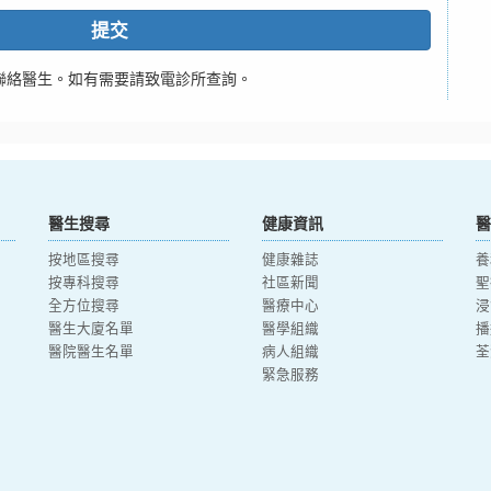
提交
聯絡醫生。如有需要請致電診所查詢。
醫生搜尋
健康資訊
醫
按地區搜尋
健康雜誌
養
按專科搜尋
社區新聞
聖
全方位搜尋
醫療中心
浸
醫生大廈名單
醫學組織
播
醫院醫生名單
病人組織
荃
緊急服務