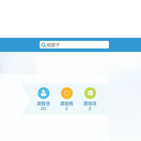
搜
尋
關
鍵
字
讚醫德
讚服務
讚環境
20
2
2