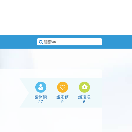
搜
尋
關
鍵
字
讚醫德
讚服務
讚環境
27
9
6