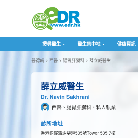
搜尋醫生
醫生集中地
健康資訊
醫德網
西醫
腸胃肝臟科
薛立威醫生
薛立威醫生
Dr. Navin Sakhrani
西醫、腸胃肝臟科、私人執業
診所地址
香港銅鑼灣謝斐道535號Tower 535 7樓