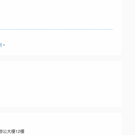
劃
。
辦公大樓12樓