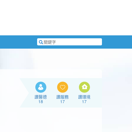
搜
尋
關
鍵
字
讚醫德
讚服務
讚環境
18
17
17