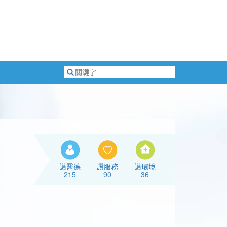
搜
尋
關
鍵
字
讚醫德
讚服務
讚環境
215
90
36