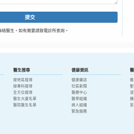
提交
聯絡醫生。如有需要請致電診所查詢。
醫生搜尋
健康資訊
醫
按地區搜尋
健康雜誌
養
按專科搜尋
社區新聞
聖
全方位搜尋
醫療中心
浸
醫生大廈名單
醫學組織
播
醫院醫生名單
病人組織
荃
緊急服務