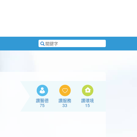
搜
尋
關
鍵
字
讚醫德
讚服務
讚環境
75
33
15