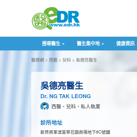
搜尋醫生
醫生集中地
健康資訊
醫德網
西醫
兒科
吳德亮醫生
吳德亮醫生
Dr. NG TAK LEONG
西醫、兒科、私人執業
診所地址
新界將軍澳富寧花園商場地下8C號舖