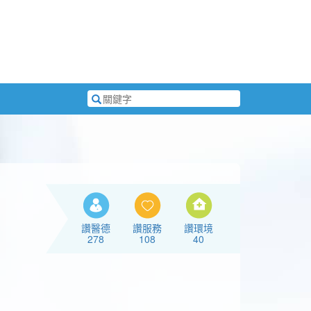
搜
尋
關
鍵
字
讚醫德
讚服務
讚環境
278
108
40