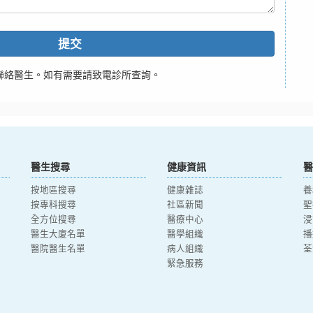
提交
聯絡醫生。如有需要請致電診所查詢。
醫生搜尋
健康資訊
醫
按地區搜尋
健康雜誌
養
按專科搜尋
社區新聞
聖
全方位搜尋
醫療中心
浸
醫生大廈名單
醫學組織
播
醫院醫生名單
病人組織
荃
緊急服務