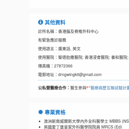
其他資料
診所名稱：香港腦及脊椎外科中心
有緊急應診服務
使用語言：廣東話, 英文
使用醫院：聖德肋撒醫院; 香港浸會醫院; 養和醫院;
傳真機：27872366
電郵地址：drngwingkit@gmail.com
公私營醫療合作：
醫生參與
醫療病歷互聯試驗計
專業資格
澳洲新南威爾斯大學內外全科醫學士 MBBS (NSW)
英國愛丁堡皇家外科醫學院院員 MRCS (Ed)