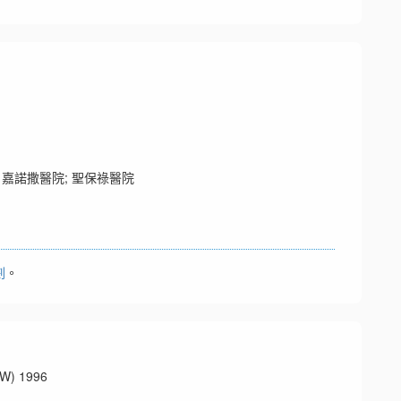
 嘉諾撒醫院; 聖保祿醫院
劃
。
 1996