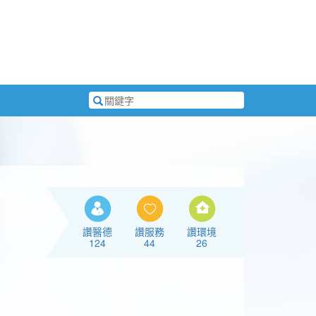
搜
尋
關
鍵
字
讚醫德
讚服務
讚環境
124
44
26