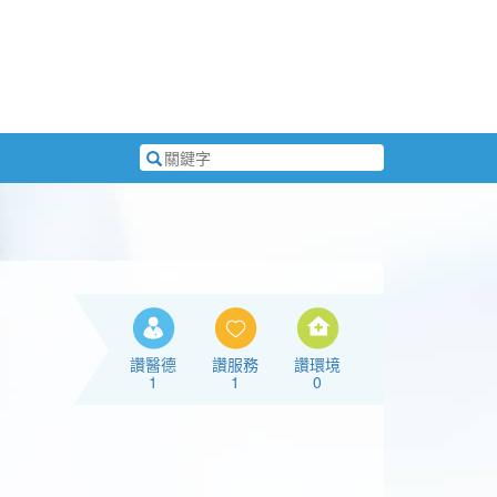
搜
尋
關
鍵
字
讚醫德
讚服務
讚環境
1
1
0