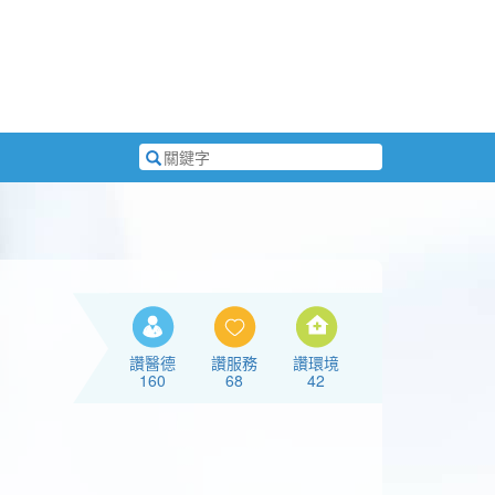
搜
尋
關
鍵
字
讚醫德
讚服務
讚環境
160
68
42