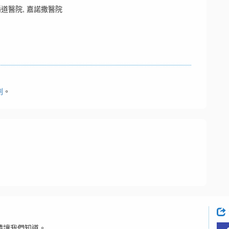
播道醫院, 嘉諾撒醫院
劃
。
請讓我們知道。