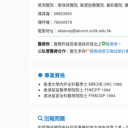
使用醫院：聖保祿醫院, 聖德肋撒醫院, 養和醫院, 
傳真機：28823955
傳呼機：76630579
電郵地址：silasnsy@alumni.cuhk.edu.hk
醫療券：
醫務所接受香港政府發出之
醫療券
。
公私營醫療合作：
醫生參與
醫療病歷互聯試驗計
專業資格
香港大學內外全科醫學士 MBChB (HK) 1989
香港家庭醫學學院院士 FHKCFP 1994
澳洲皇家全科醫學院院士 FRACGP 1994
回報問題
如發現這網頁有任何不準確的地方或有改善之處，