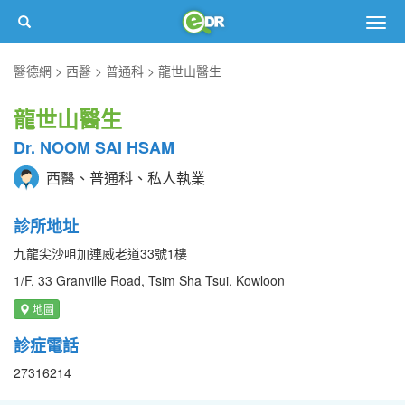
Togg
navig
醫德網
西醫
普通科
龍世山醫生
龍世山醫生
Dr. NOOM SAI HSAM
西醫、普通科、私人執業
診所地址
九龍尖沙咀加連威老道33號1樓
1/F, 33 Granville Road, Tsim Sha Tsui, Kowloon
地圖
診症電話
27316214