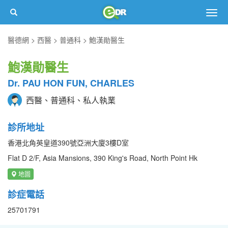
Togg
navig
醫德網
西醫
普通科
鮑漢勛醫生
鮑漢勛醫生
Dr. PAU HON FUN, CHARLES
西醫、普通科、私人執業
診所地址
香港北角英皇道390號亞洲大廈3樓D室
Flat D 2/F, Asia Mansions, 390 King's Road, North Point Hk
地圖
診症電話
25701791