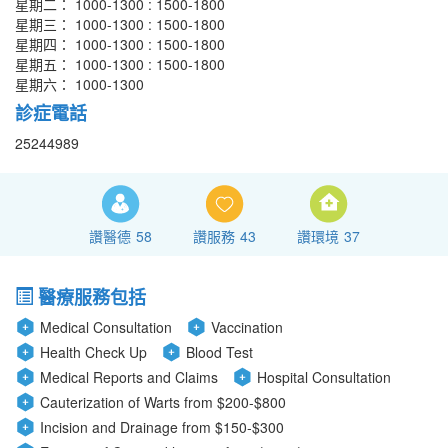
星期二： 1000-1300 : 1500-1800
星期三： 1000-1300 : 1500-1800
星期四： 1000-1300 : 1500-1800
星期五： 1000-1300 : 1500-1800
星期六： 1000-1300
診症電話
25244989
讚醫德
58
讚服務
43
讚環境
37
醫療服務包括
Medical Consultation
Vaccination
Health Check Up
Blood Test
Medical Reports and Claims
Hospital Consultation
Cauterization of Warts from $200-$800
Incision and Drainage from $150-$300