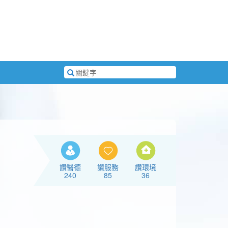
搜
尋
關
鍵
字
讚醫德
讚服務
讚環境
240
85
36