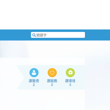
搜
尋
關
鍵
字
讚醫德
讚服務
讚環境
2
2
3