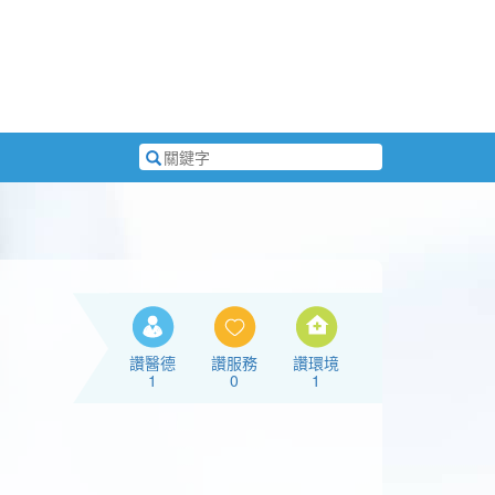
搜
尋
關
鍵
字
讚醫德
讚服務
讚環境
1
0
1