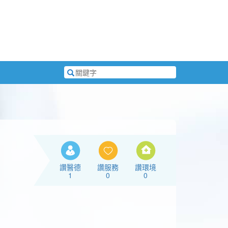
搜
尋
關
鍵
字
讚醫德
讚服務
讚環境
1
0
0