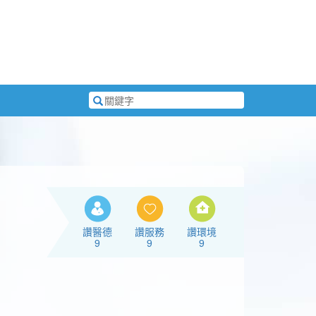
搜
尋
關
鍵
字
讚醫德
讚服務
讚環境
9
9
9