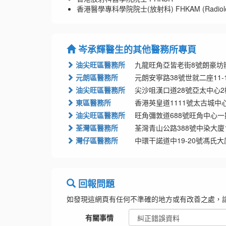
香港醫學專科學院院士(放射科) FHKAM (Radiolo
岑承輝醫生的其他醫務所專頁
油尖旺區醫務所
九龍旺角亞皆老街8號朗豪坊
元朗區醫務所
元朗安寧路38號世就二座11-
油尖旺區醫務所
尖沙咀漢口道28號亞太中心2樓
東區醫務所
香港英皇道1111號太古城中心
油尖旺區醫務所
旺角彌敦道688號旺角中心一
荃灣區醫務所
荃灣青山公路388號中染大廈11
灣仔區醫務所
中環干諾道中19-20號馮氏
回報問題
如發現這網頁有任何不準確的地方或有改善之處，
有關事情