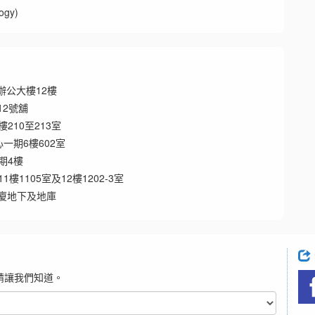
gy)
辦公大樓12樓
12號舖
210至213室
一期6樓602室
期4樓
樓1105室及12樓1202-3室
大廈地下及地庫
請讓我們知道。