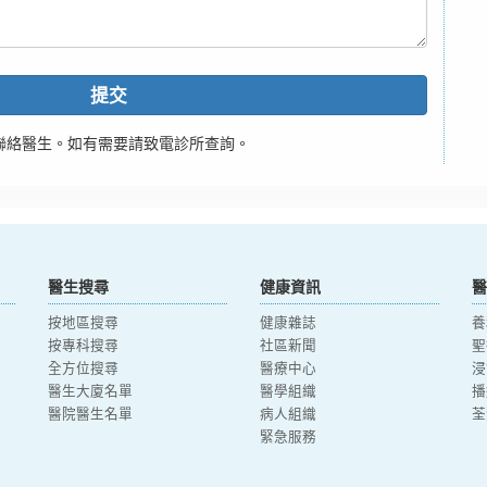
提交
聯絡醫生。如有需要請致電診所查詢。
醫生搜尋
健康資訊
醫
按地區搜尋
健康雜誌
養
按專科搜尋
社區新聞
聖
全方位搜尋
醫療中心
浸
醫生大廈名單
醫學組織
播
醫院醫生名單
病人組織
荃
緊急服務