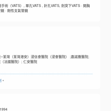
ATS）, 單孔VATS , 針孔VATS, 劍突下VATS · 開胸
管鏡 · 剛性支氣管鏡
院─荃灣（荃灣港安）浸信會醫院（浸會醫院） ;嘉諾撒醫院;
院（法國醫院）; 仁安醫院
劃
。
994