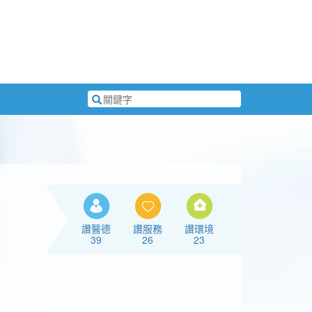
搜
尋
關
鍵
字
讚醫德
讚服務
讚環境
39
26
23