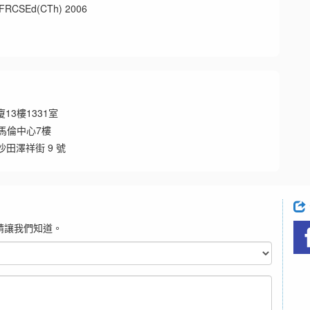
Ed(CTh) 2006
13樓1331室
金馬倫中心7樓
田澤祥街 9 號
請讓我們知道。