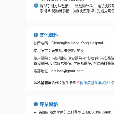
胸部手術方法包括： · 微創胸外科： 電視胸腔鏡手術（V
手術 和開胸骨手術 · 微創胸壁手術 · 光纖支氣
其他資料
診所名稱：Gleneagles Hong Kong Hospital
使用語言：廣東話, 普通話, 英文
使用醫院：港怡醫院; 港安醫院–司徒拔道; 港安醫
養和醫院; 明德國際醫院; 聖保祿醫院; 聖德肋撒醫
電郵地址：drsihoe@gmail.com
公私營醫療合作：
醫生參與
醫療病歷互聯試驗計
專業資格
英國劍橋大學內外全科醫學士 MBBChir(Camb) 1