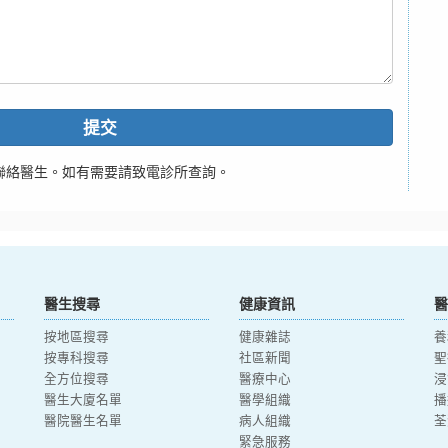
提交
聯絡醫生。如有需要請致電診所查詢。
醫生搜尋
健康資訊
醫
按地區搜尋
健康雜誌
養
按專科搜尋
社區新聞
聖
全方位搜尋
醫療中心
浸
醫生大廈名單
醫學組織
播
醫院醫生名單
病人組織
荃
緊急服務