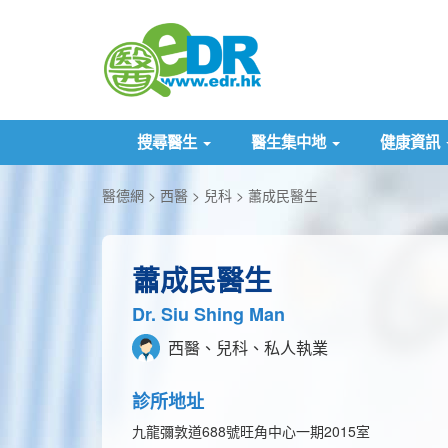
搜尋醫生
醫生集中地
健康資訊
醫德網
西醫
兒科
蕭成民醫生
蕭成民醫生
Dr. Siu Shing Man
西醫、兒科、私人執業
診所地址
九龍彌敦道688號旺角中心一期2015室