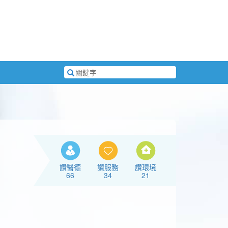
搜
尋
關
鍵
字
讚醫德
讚服務
讚環境
66
34
21