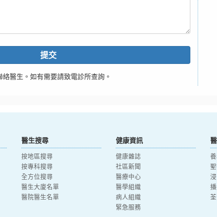
提交
聯絡醫生。如有需要請致電診所查詢。
醫生搜尋
健康資訊
醫
按地區搜尋
健康雜誌
養
按專科搜尋
社區新聞
聖
全方位搜尋
醫療中心
浸
醫生大廈名單
醫學組織
播
醫院醫生名單
病人組織
荃
緊急服務