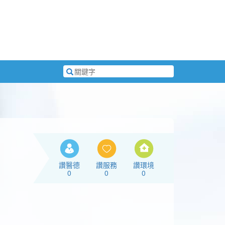
搜
尋
關
鍵
字
讚醫德
讚服務
讚環境
0
0
0